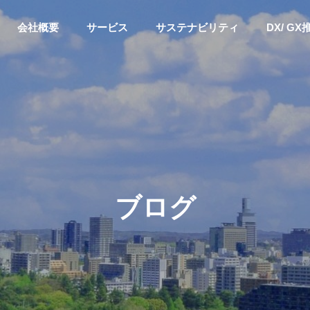
会社概要
サービス
サステナビリティ
DX/ G
い
ご挨拶
ブログ
推進
ESG経営
産学連携