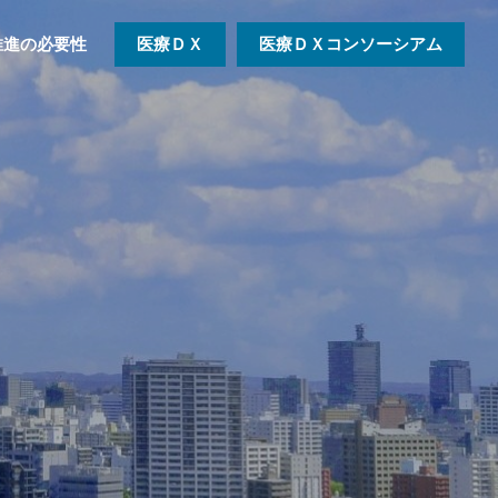
X推進の必要性
医療ＤＸ
医療ＤＸコンソーシアム
会社情報
地方創生
IT環境構築