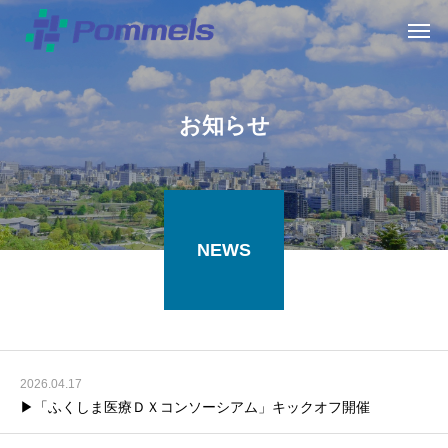
お
知
ら
せ
NEWS
2026.04.17
▶「ふくしま医療ＤＸコンソーシアム」キックオフ開催