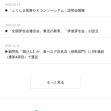
2026.02.16
▶「ふくしま医療ＤＸコンソーシアム」説明会開催
2026.02.08
▶「全国芽生会連合会」東北の新章、「伊達芽生会」が設立
2025.11.11
▶顧問先「鶏けん】が、食べログ百名店（焼鳥部門）に3年連続
（通算4回目）で選定
もっと見る